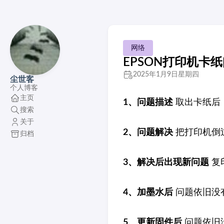
网络
EPSON打印机卡
2025年1月9日星期四
尘世客
个人博客
主页
1、问题描述
取出卡纸后
搜索
关于
2、问题解决
把打印机倒
归档
3、解决后出现新问题
复
4、加墨水后
问题依旧没
5、更新固件后
问题依旧