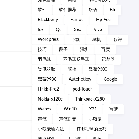
知识管理
网络
羽毛球技巧
软件
软件推荐
饭否
Bb
Blackberry
Fanfou
Hp-Veer
Ios
Qq
Seo
Vivo
Wordpress
下载
刷机
影评
技巧
段子
深圳
百度
羽毛球
羽毛球反手球
记梦器
资讯获取
驱动
黑莓9300
黑莓9900
Autohotkey
Google
Hhkb-Pro2
Ipod-Touch
Nokia-6120c
Thinkpad-X280
Webos
Win10
X21
写梦
声笔
声笔拼音
小狼毫
小狼毫输入法
打羽毛球的技巧