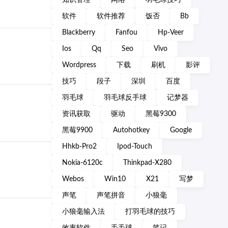
知识管理
网络
羽毛球技巧
软件
软件推荐
饭否
Bb
Blackberry
Fanfou
Hp-Veer
Ios
Qq
Seo
Vivo
Wordpress
下载
刷机
影评
技巧
段子
深圳
百度
羽毛球
羽毛球反手球
记梦器
资讯获取
驱动
黑莓9300
黑莓9900
Autohotkey
Google
Hhkb-Pro2
Ipod-Touch
Nokia-6120c
Thinkpad-X280
Webos
Win10
X21
写梦
声笔
声笔拼音
小狼毫
小狼毫输入法
打羽毛球的技巧