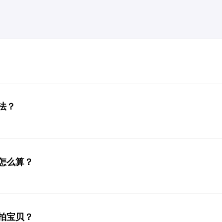
法？
费怎么算？
拍宝贝？